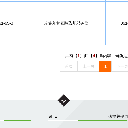
61-69-3
左旋苯甘氨酸乙基邓钾盐
961
共有【
1
】页 【
4
】条内容 当前是
首页
上一页
1
下一
SITE
热搜关键