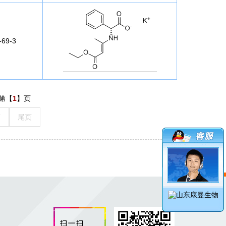
-69-3
第【
1
】页
页
尾页
词